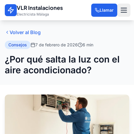
VLR Instalaciones
Saltar al contenido principal
VLR Instalaciones
Electricistas en Málaga · 24 h
Llamar
Electricista Málaga
Volver al Blog
Consejos
7 de febrero de 2026
6 min
Servicios
¿Por qué salta la luz con el
Nosotros
aire acondicionado?
Opiniones
Contacto
Blog
Español
English