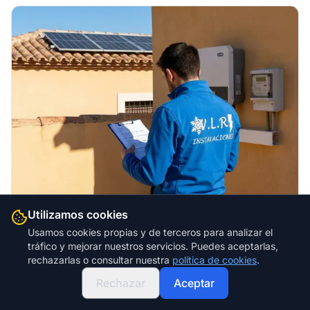
Utilizamos cookies
4 jul. 2026
8 min
Solar
Usamos cookies propias y de terceros para analizar el
Legalizar placas solares y
tráfico y mejorar nuestros servicios. Puedes aceptarlas,
rechazarlas o consultar nuestra
política de cookies
.
compensación de excedentes en
Andalucía
Rechazar
Aceptar
Qué trámites necesitas para legalizar tu instalación de