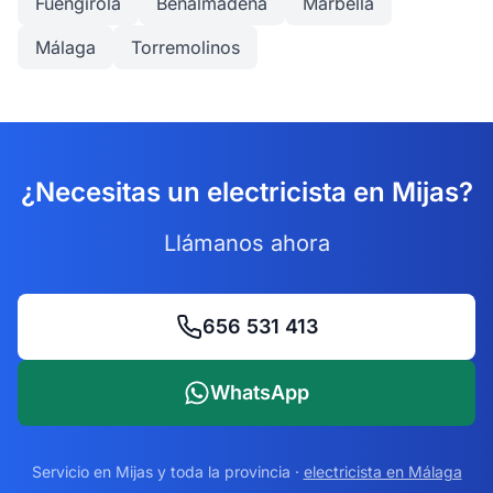
Fuengirola
Benalmádena
Marbella
Málaga
Torremolinos
¿Necesitas un electricista en Mijas?
Llámanos ahora
656 531 413
WhatsApp
Servicio en
Mijas
y toda la provincia ·
electricista en Málaga