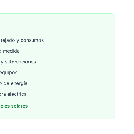
l tejado y consumos
 a medida
 y subvenciones
 equipos
o de energía
ora eléctrica
eles solares