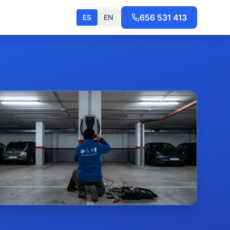
656 531 413
ES
EN