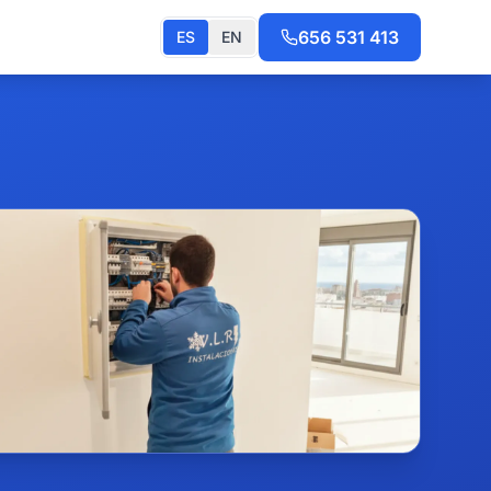
656 531 413
ES
EN