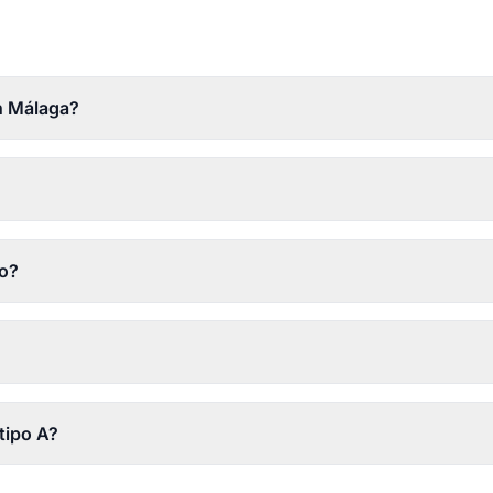
n Málaga?
ro?
 tipo A?