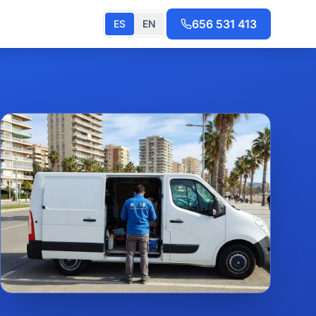
656 531 413
ES
EN