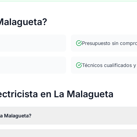
 Malagueta?
Presupuesto sin compr
Técnicos cualificados y
ectricista en La Malagueta
 La Malagueta?