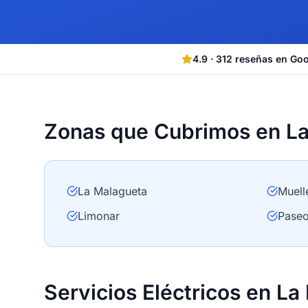
4.9
·
312
reseñas en Go
Zonas que Cubrimos en L
La Malagueta
Muell
Limonar
Paseo
Servicios Eléctricos en L